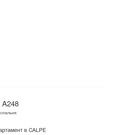
 A248
спальня
артамент в CALPE