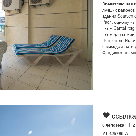
Впечатляющая кв
лучших районов 
здании Sotavent
Ifach, одному из
пляж Cantal roig
пляж для семейн
Пеньон-де-Ифач 
с выходом на те
Средиземное мор
ссылка
6
человека |
2
VT-425785-A