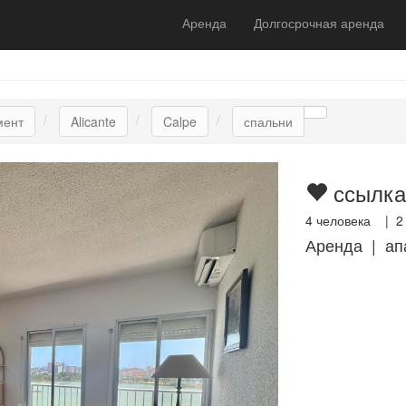
Аренда
Долгосрочная аренда
мент
Alicante
Calpe
спальни
ссылка
4
человека |
2
Аренда | ап