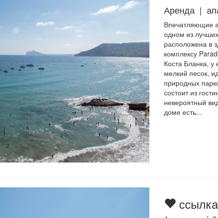
Аренда | ап
Впечатляющие а
одном из лучших
расположена в 
комплексу Parad
Коста Бланка, у 
мелкий песок, и
природных парко
состоит из гости
невероятный вид
доме есть...
ссылка