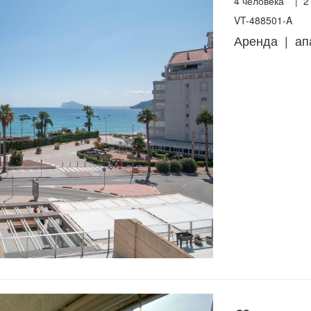
4
человека |
2
VT-488501-A
Аренда | ап