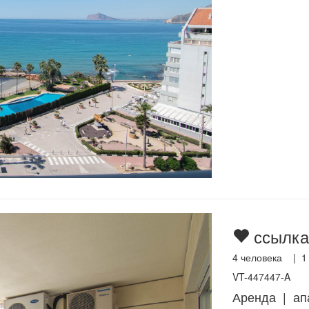
ссылка
4
человека |
1
VT-447447-A
Аренда | ап