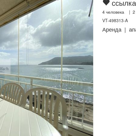
ссылка
4
человека |
2
VT-498313-A
Аренда | ап