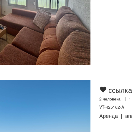
ссылка
2
человека |
1
VT-425162-A
Аренда | ап