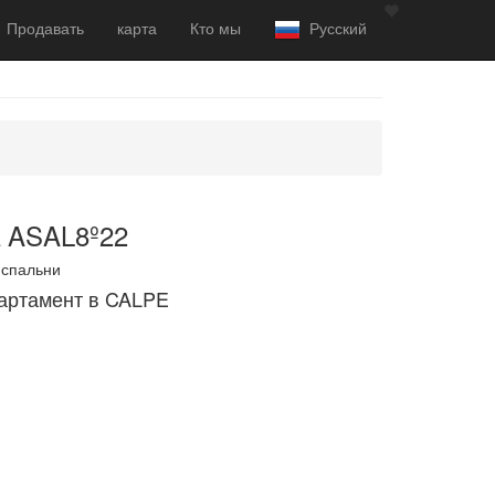
Продавать
карта
Кто мы
Русский
 ASAL8º22
спальни
артамент в CALPE