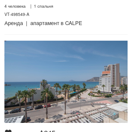
4
человека |
1
спальня
VT-498549-A
Аренда | апартамент в CALPE