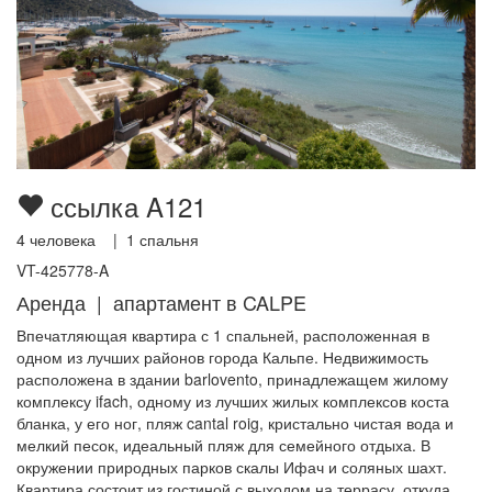
ссылка A121
4
человека |
1
спальня
VT-425778-A
Аренда | апартамент в CALPE
Впечатляющая квартира с 1 спальней, расположенная в
одном из лучших районов города Кальпе. Недвижимость
расположена в здании barlovento, принадлежащем жилому
комплексу ifach, одному из лучших жилых комплексов коста
бланка, у его ног, пляж cantal roig, кристально чистая вода и
мелкий песок, идеальный пляж для семейного отдыха. В
окружении природных парков скалы Ифач и соляных шахт.
Квартира состоит из гостиной с выходом на террасу, откуда