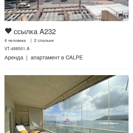
ссылка A232
4
человека |
2
спальни
VT-488501-A
Аренда | апартамент в CALPE