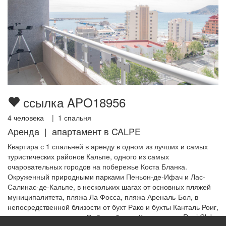
ссылка APO18956
4
человека |
1
спальня
Аренда | апартамент в CALPE
Квартира с 1 спальней в аренду в одном из лучших и самых
туристических районов Кальпе, одного из самых
очаровательных городов на побережье Коста Бланка.
Окруженный природными парками Пеньон-де-Ифач и Лас-
Салинас-де-Кальпе, в нескольких шагах от основных пляжей
муниципалитета, пляжа Ла Фосса, пляжа Ареналь-Бол, в
непосредственной близости от бухт Рако и бухты Канталь Роиг,
в нескольких метрах от Рыбацкий порт Кальпе и его Real Club