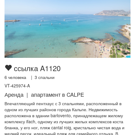
ссылка A1120
6
человека |
3
спальни
VT-425974-A
Аренда | апартамент в CALPE
Впечатляющий пентхаус с 3 спальнями, расположенный в
одном из лучших районов города Кальпе. Недвижимость
расположена в здании barlovento, принадлежащем жилому
комплексу ifach, одному из лучших жилых комплексов коста
бланка, у его ног, пляж cantal roig, кристально чистая вода и
мелкий песок, идеальный пляж для семейного отдыха. В