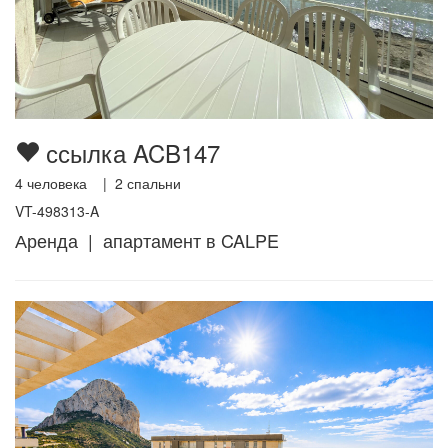
ссылка ACB147
4
человека |
2
спальни
VT-498313-A
Аренда | апартамент в CALPE