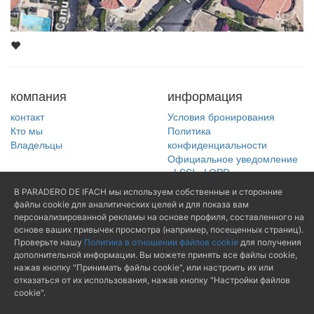
компания
информация
контакт
Условия бронирования
Кто мы
Политика
Владельцы
конфиденциальности
Официальное уведомление
- LSSI - LOPD
Политика в отношении
В PARADERO DE IFACH мы используем собственные и сторонние
файлов cookie
файлы cookie для аналитических целей и для показа вам
персонализированной рекламы на основе профиля, составленного на
основе ваших привычек просмотра (например, посещенных страниц).
Поиск
Проверьте нашу
Политика в отношении файлов cookie
для получения
(+34) 965 874
дополнительной информации. Вы можете принять все файлы cookie,
Поиск по ссылке
489
нажав кнопку "Принимать файлы cookie", или настроить их или
отказаться от их использования, нажав кнопку "Настройки файлов
cookie".
mail@paraderodeifach.c