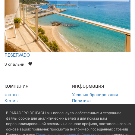
RESERVADO
3
спальни
компания
информация
контакт
Условия бронирования
Кто мы
Политика
Владельцы
конфиденциальности
Официальное уведомление
В PARADERO DE IFACH мы используем собственные и сторонние
- LSSI - LOPD
файлы cookie для аналитических целей и для показа вам
Политика в отношении
персонализированной рекламы на основе профиля, составленного на
основе ваших привычек просмотра (например, посещенных страниц).
файлов cookie
Проверьте нашу
Политика в отношении файлов cookie
для получения