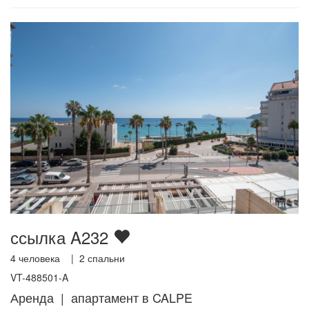
ссылка A232
4
человека |
2
спальни
VT-488501-A
Аренда | апартамент в CALPE