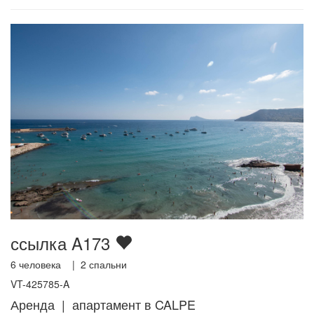
ссылка A173
6
человека |
2
спальни
VT-425785-A
Аренда | апартамент в CALPE