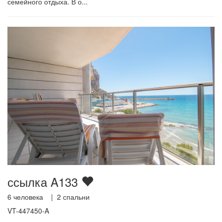
семейного отдыха. В о...
ссылка A133
6
человека |
2
спальни
VT-447450-A