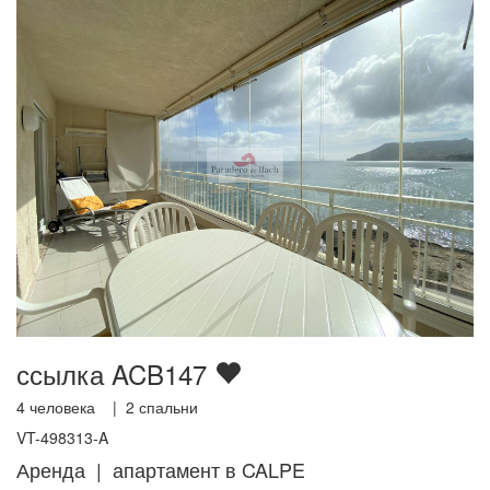
ссылка ACB147
4
человека |
2
спальни
VT-498313-A
Аренда | апартамент в CALPE