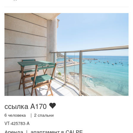
ссылка A170
6
человека |
2
спальни
VT-425783-A
Аренда | апартамент в CALPE